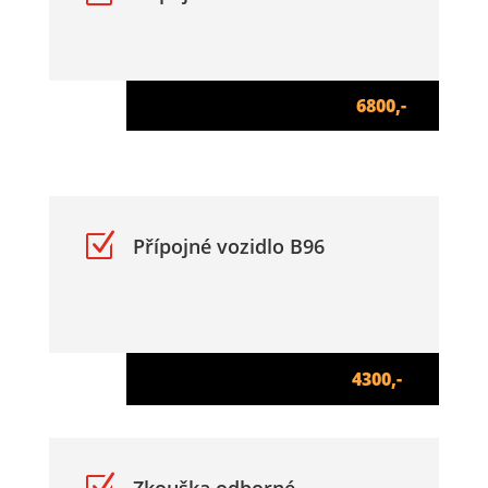
6800,-
Z
Přípojné vozidlo B96
4300,-