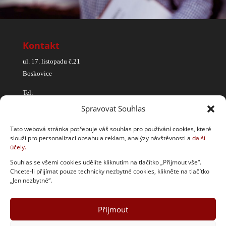
Kontakt
ul. 17. listopadu č.21
Boskovice
Tel:
Spravovat Souhlas
608 825 462
777 288 816
Tato webová stránka potřebuje váš souhlas pro používání cookies, které
725 023 480
slouží pro personalizaci obsahu a reklam, analýzy návštěvnosti a
další
účely.
Souhlas se všemi cookies udělíte kliknutím na tlačítko „Přijmout vše“.
Chcete-li přijímat pouze technicky nezbytné cookies, klikněte na tlačítko
„Jen nezbytné“.
Příjmout