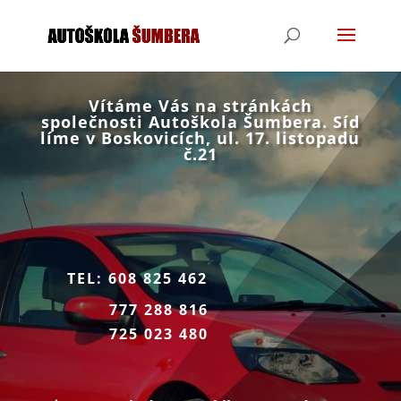
Vítáme Vás na stránkách
společnosti Autoškola Šumbera. Síd
líme v Boskovicích, ul. 17. listopadu
č.21
TEL: 608 825 462
777 288 816
725 023 480