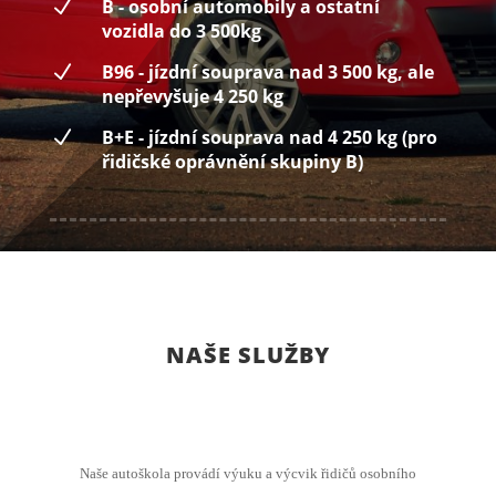
N
B - osobní automobily a ostatní
vozidla do 3 500kg
N
B96 - jízdní souprava nad 3 500 kg, ale
nepřevyšuje 4 250 kg
N
B+E - jízdní souprava nad 4 250 kg (pro
řidičské oprávnění skupiny B)
NAŠE SLUŽBY
Naše autoškola provádí výuku a výcvik řidičů osobního