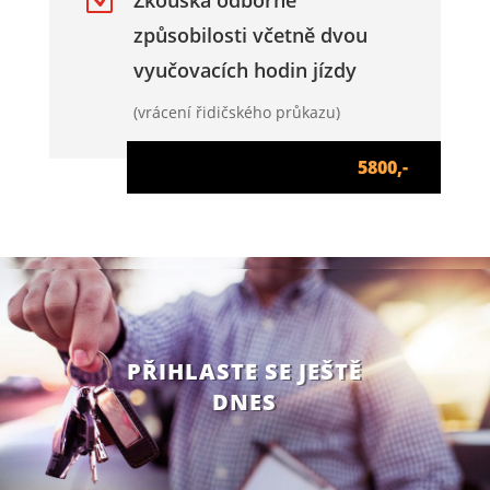
Z
Zkouška odborné
způsobilosti včetně dvou
vyučovacích hodin jízdy
(vrácení řidičského průkazu)
5800,-
PŘIHLASTE SE JEŠTĚ
DNES