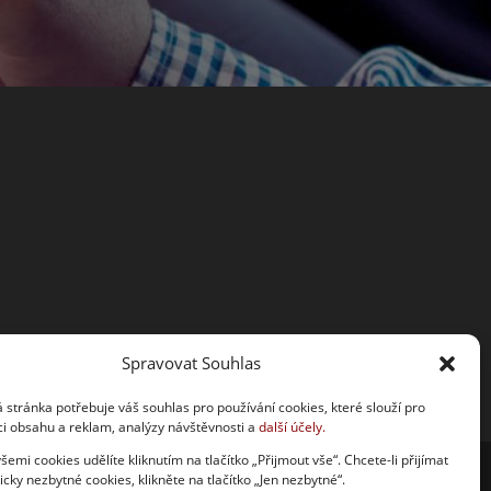
Spravovat Souhlas
stránka potřebuje váš souhlas pro používání cookies, které slouží pro
ci obsahu a reklam, analýzy návštěvnosti a
další účely.
šemi cookies udělíte kliknutím na tlačítko „Přijmout vše“. Chcete-li přijímat
cky nezbytné cookies, klikněte na tlačítko „Jen nezbytné“.