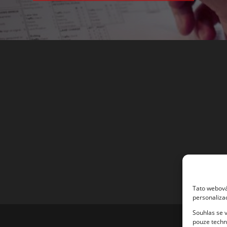
Tato webová 
personaliza
Souhlas se v
pouze techni